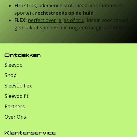
FIT:
strak, ademende stof, ideaal voor intensief
sporten,
rechtstreeks op de huid
.
FLEX:
perfect over je jas of trui,
ideaal voor casual
gebruik of sporters die nog een laagje aanhebben.
Ontdekken
Sleevoo
Shop
Sleevoo flex
Sleevoo fit
Partners
Over Ons
Klantenservice